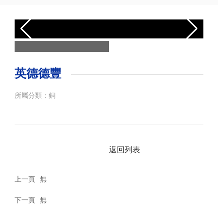
心
選
礦
試
驗
英德德豐
工
所屬分類：
銅
業
案
例
返回列表
服
務
與
上一頁
無
支
持
下一頁
無