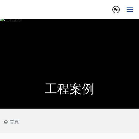
首
頁
走
進
中
工
工程案例
新
聞
中
心
首頁
產
品
中