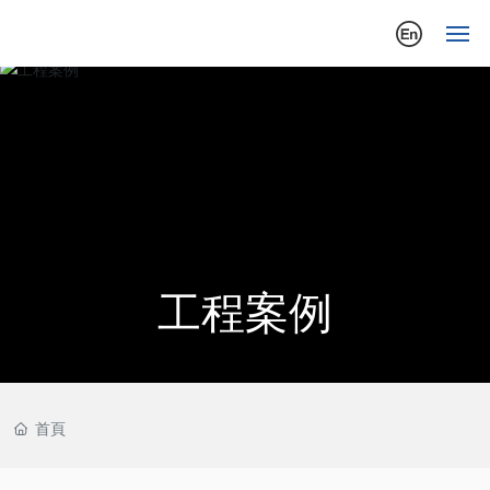
首
頁
走
進
中
工
工程案例
新
聞
中
心
首頁
產
品
中