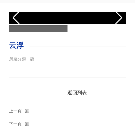
心
選
礦
試
驗
云浮
工
所屬分類：
硫
業
案
例
返回列表
服
務
與
上一頁
無
支
持
下一頁
無