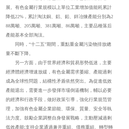
展。有色金屬行業規模以上單位工業增加值能耗累計
降低22%，累計淘汰銅、鋁、鉛、鋅冶煉產能分別為2
88萬噸、205萬噸、381萬噸、86萬噸，主要品種落后
產能基本全部淘汰。
同時，“十二五”期間，重點重金屬污染物排放總
量不斷下降。
另一方面，由于世界經濟和貿易形勢低迷，主要
經濟體經濟增速放緩，有色金屬需求萎縮、產能過剩
成為全球性問題，結構性矛盾依然突出。為促進低效
產能退出，需要進一步發揮市場倒逼機制，輔以必要
的經濟和行政手段，做好政策引導，強化行業規范管
理，加強有色金屬企業節能、環保、質量、安全等執
法力度。鼓勵企業調整自身發展戰略，主動壓減過剩
低效產能;支持企業通過兼并重組、債務重組、轉型轉