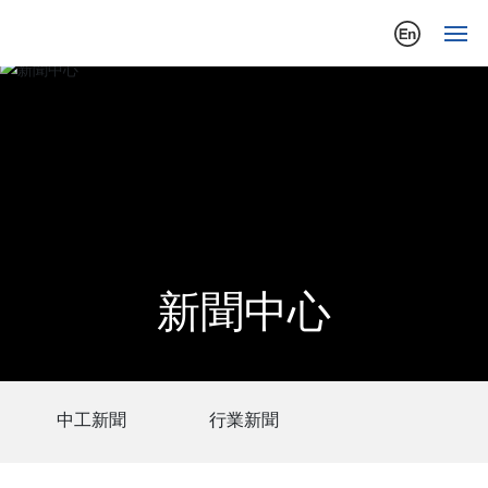
首
頁
走
進
中
工
新聞中心
新
聞
中
心
中工新聞
行業新聞
產
品
中