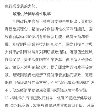
聯
系
色行業發展的大勢。
我
緊扣供給側結構性改革
們
全國政協主席俞正聲在政協報告中指出，貫徹落
實新發展理念，緊扣供給側結構性改革調研議政。圍
繞創新驅動和加快培育發展新動能，就電子商務發
展、互聯網和企業科技創新相結合、國際科技合作與
大科學計劃等開展系列調研議政活動。著眼促進區域
協調發展，提出深化國有企業改革、做強做大優勢產
業、激發人才和創新活力、提升開放型經濟水平等建
議。緊緊圍繞促進經濟平穩健康發展協商議政。適應
把握引領經濟發展新常態，召開“深化供給側結構性改
革，促進經濟平穩健康發展”專題議政性常委會議
和“構建‘親’‘清’新型政商關系，促進民營經濟健康發
展”專題協商會，就振興實體經濟實現轉型升級、改革