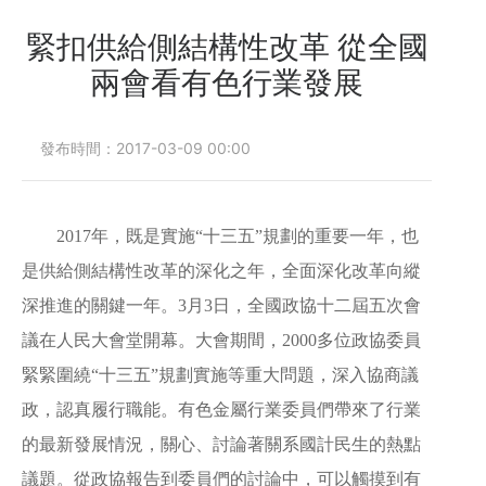
心
緊扣供給側結構性改革 從全國
兩會看有色行業發展
選
礦
試
發布時間：
2017-03-09 00:00
驗
工
業
2017年，既是實施“十三五”規劃的重要一年，也
案
是供給側結構性改革的深化之年，全面深化改革向縱
例
深推進的關鍵一年。3月3日，全國政協十二屆五次會
服
議在人民大會堂開幕。大會期間，2000多位政協委員
務
緊緊圍繞“十三五”規劃實施等重大問題，深入協商議
與
支
政，認真履行職能。有色金屬行業委員們帶來了行業
持
的最新發展情況，關心、討論著關系國計民生的熱點
議題。從政協報告到委員們的討論中，可以觸摸到有