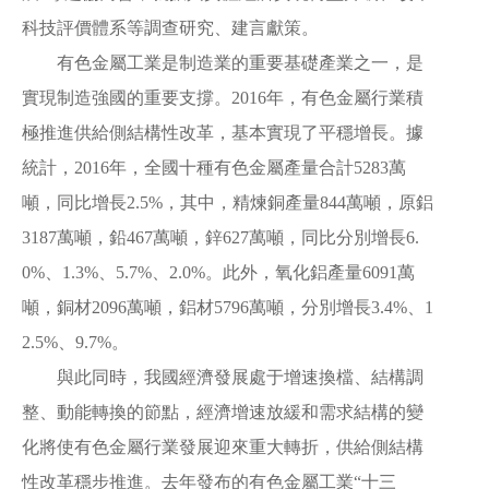
科技評價體系等調查研究、建言獻策。
有色金屬工業是制造業的重要基礎產業之一，是
實現制造強國的重要支撐。2016年，有色金屬行業積
極推進供給側結構性改革，基本實現了平穩增長。據
統計，2016年，全國十種有色金屬產量合計5283萬
噸，同比增長2.5%，其中，精煉銅產量844萬噸，原鋁
3187萬噸，鉛467萬噸，鋅627萬噸，同比分別增長6.
0%、1.3%、5.7%、2.0%。此外，氧化鋁產量6091萬
噸，銅材2096萬噸，鋁材5796萬噸，分別增長3.4%、1
2.5%、9.7%。
與此同時，我國經濟發展處于增速換檔、結構調
整、動能轉換的節點，經濟增速放緩和需求結構的變
化將使有色金屬行業發展迎來重大轉折，供給側結構
性改革穩步推進。去年發布的有色金屬工業“十三