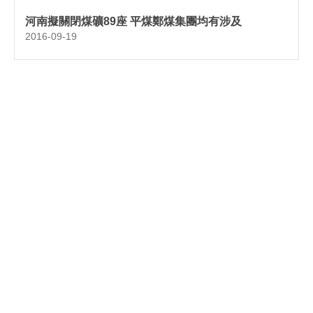
河南擬關閉煤礦89座 平煤鄭煤集團均有涉及
2016-09-19
湖南中工礦業工程技術有限公司
地址：長沙高新開發區林語路319號金岳工業園5棟102號
郵箱：
zhonggongky@163.com
電話：
400-605-4456
Copyright © 2022 湖南中工礦業工程技術有限公司 版權所有 本網站已支持ipv4
|
ipv6雙向訪問 | 網站建設：
中企動力
長沙
SEO標簽