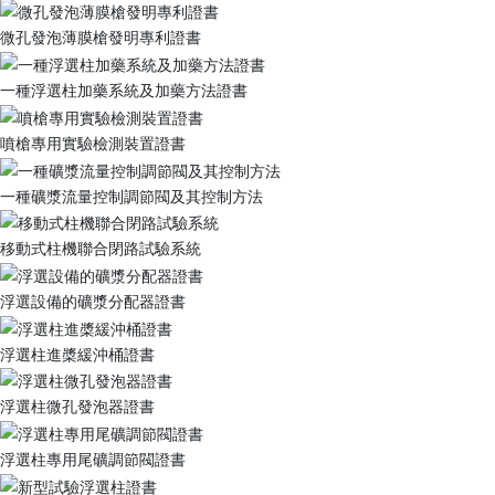
微孔發泡薄膜槍發明專利證書
一種浮選柱加藥系統及加藥方法證書
噴槍專用實驗檢測裝置證書
一種礦漿流量控制調節閥及其控制方法
移動式柱機聯合閉路試驗系統
浮選設備的礦漿分配器證書
浮選柱進槳緩沖桶證書
浮選柱微孔發泡器證書
浮選柱專用尾礦調節閥證書